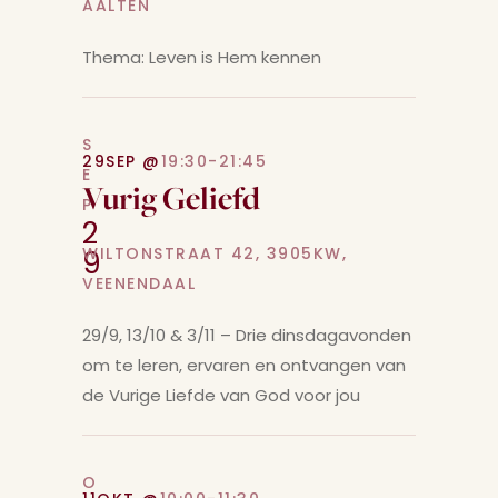
AALTEN
Thema: Leven is Hem kennen
S
29
SEP @
19:30-21:45
E
Vurig Geliefd
P
2
WILTONSTRAAT 42, 3905KW,
9
VEENENDAAL
29/9, 13/10 & 3/11 – Drie dinsdagavonden
om te leren, ervaren en ontvangen van
de Vurige Liefde van God voor jou
O