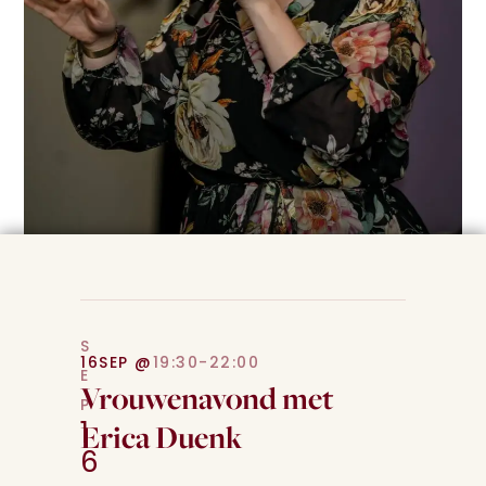
S
16
SEP @
19:30-22:00
E
Vrouwenavond met
P
Erica Duenk
1
6