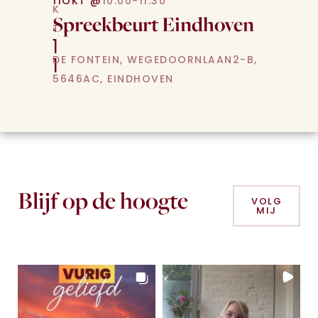
11
OKT @
10:00-11:30
K
Spreekbeurt Eindhoven
T
1
DE FONTEIN, WEGEDOORNLAAN2-B,
1
5646AC, EINDHOVEN
Blijf op de hoogte
VOLG
MIJ